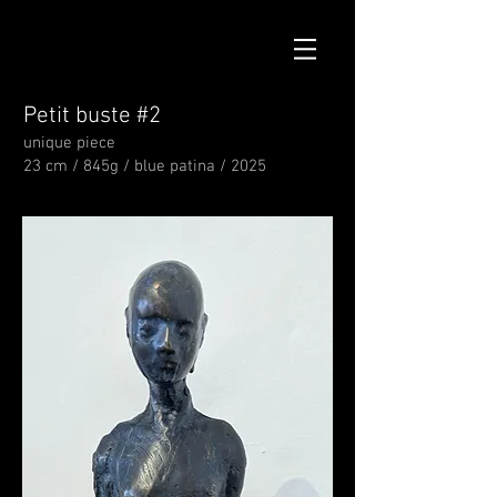
Petit buste #2
unique piece
23 cm / 845g / blue patina / 2025