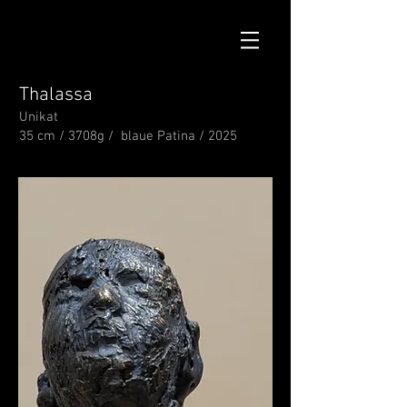
Thalassa
Unikat
35 cm / 3708g / blaue Patina / 2025